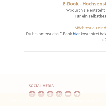
E-Book - Hochsensi
Wodurch sie entsteht u
Für ein selbstb
Möchtest du dir d
Du bekommst das E-Book
hier
kostenfrei b
eintr
SOCIAL MEDIA
Cookies help to provide functionality on our site. By using our