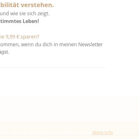
bilität verstehen.
nd wie sie sich zeigt.
estimmtes Leben!
ie 9,99 € sparen?
ekommen, wenn du dich in meinen Newslet
ter
ägst.
 site, you are agreeing to our use of cookies.
More info